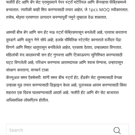
फ्लॉपी हॅट आणि बॅग सेट प्रामुख्याने पेपर स्ट्रॉ मटेरियल आणि कॅनव्हास फॅब्रिकमध्ये
बनवतात. त्यापैकी काही शिप करण्यासाठी तयार आहेत, जे 1pcs MOQ स्वीकारतात.
तसेच, मोठ्या प्रमाणात उत्पादन करण्यापूर्वी नमुने तुम्हाला देऊ शकतात.
आमची बीच बॅग आणि सन हॅट मऊ स्ट्रॉ फॅब्रिकपासून बनलेली आहे, प्रवास करताना
दुमडणे आणि वाहून नेणे सोपे आहे; हलके भौमितिक स्टेटमेंट कानातले दर्जेदार पेंढा
विणणे आणि मिश्र धातुपासून बनविलेले आहेत, प्रकाश देतात, उन्हाळ्यात विणतात.
महिलांची रुंद काठावरची सन हॅट गुणवत्ता आणि टिकाऊपणा सुनिश्चित करण्यासाठी
घट्ट विणलेली आहे, परिधान करण्यास आरामदायक आणि श्वास घेण्यास, उन्हापासून
संरक्षण करताना, सनबर्न टाळा
कॅज्युअल समर ऍक्सेसरी: शांगी समर बीच स्ट्रॉ हॅट, हँडबॅग सेट तुमच्यासाठी वेगळा
उन्हाळा मूड तयार करण्यासाठी डिझाइन केला आहे, पूलजवळ आराम करण्यासाठी किंवा
शहरात एक दिवस घालवण्यासाठी आदर्श आहे. फ्लॉपी हॅट आणि बॅग सेट बाजारात
अधिकाधिक लोकप्रिय होतील.