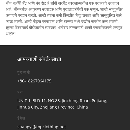
चीन फ्लॉपी हॅट आणि बॅग सेट हे शांगी गारमेंट कारखान्यातील एक प्रकारचे उत्पादन
आहे. चीनमधील अग्रगण्य उत्पादक आणि पुरवठादारांपैकी एक म्हणून, आम्ही सानुकूलित
उत्पादने प्रदान करतो. आम्ही त्यांना कमी किंमतीत विकू शकतो आणि सानुकूलित केले
जाऊ शकते. आम्ही मोठ्या प्रमाणात आणि घाऊक मध्ये देखील समर्थन करू शकतो.
तुमचा विश्वासार्ह दीर्घकालीन व्यवसाय भागीदार होण्यासाठी आम्ही प्रामाणिकपणे उत्सुक
आहोत!
आमच्याशी संपर्क साधा
दूरध्वनी
+86-18267064175
पत्ता
UNIT 1, BLD 11, NO.88, Jincheng Road, Pujiang,
Jinhua City, Zhejiang Province, China
ईमेल
shangyi@topclothing.net