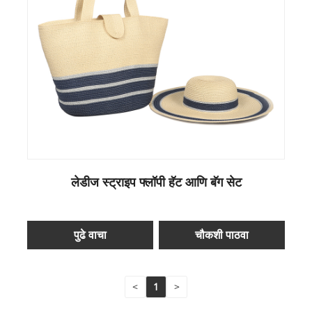
लेडीज स्ट्राइप फ्लॉपी हॅट आणि बॅग सेट
पुढे वाचा
चौकशी पाठवा
<
1
>