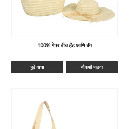
100% पेपर बीच हॅट आणि बॅग
पुढे वाचा
चौकशी पाठवा