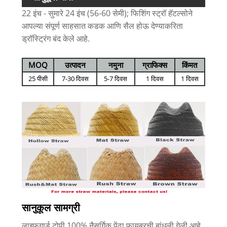
22 इंच - सुमारे 24 इंच (56-60 सेमी); फिशिंग स्ट्रॉ हॅटल्सोने
आपल्या संपूर्ण साहसात कडक आणि सैल होऊ देण्याकरिता
ड्रॉस्ट्रिंग बंद केले आहे.
MOQ
उत्पादन
नमुना
ग्राफिक्स
किंमत
25 पीसी
7-30 दिवस
5-7 दिवस
1 दिवस
1 दिवस
सानुकूल सामग्री
लाइफगार्ड टोपी 100% नैसर्गिक पेंढा फायबरची बांधली गेली आहे