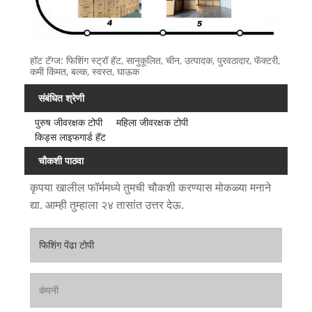
हॉट टॅग्ज: फिशिंग स्ट्रॉ हॅट, सानुकूलित, चीन, उत्पादक, पुरवठादार, फॅक्टरी,
कमी किंमत, बल्क, स्वस्त, घाऊक
संबंधित श्रेणी
पुरुष जीवरक्षक टोपी
महिला जीवरक्षक टोपी
किड्स लाइफगार्ड हॅट
चौकशी पाठवा
कृपया खालील फॉर्ममध्ये तुमची चौकशी करण्यास मोकळ्या मनाने
द्या. आम्ही तुम्हाला २४ तासांत उत्तर देऊ.