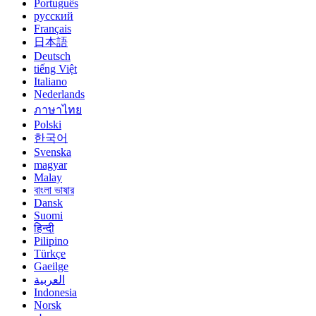
Português
русский
Français
日本語
Deutsch
tiếng Việt
Italiano
Nederlands
ภาษาไทย
Polski
한국어
Svenska
magyar
Malay
বাংলা ভাষার
Dansk
Suomi
हिन्दी
Pilipino
Türkçe
Gaeilge
العربية
Indonesia
Norsk‎