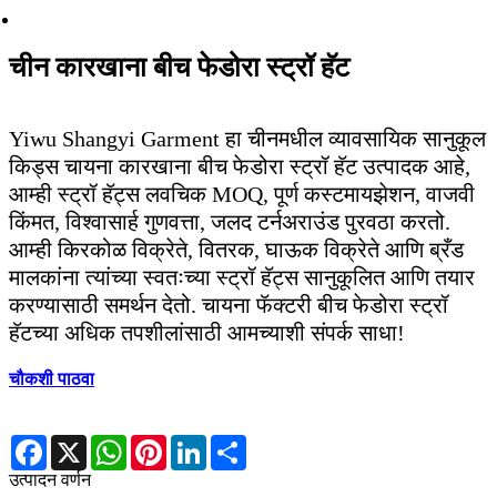
चीन कारखाना बीच फेडोरा स्ट्रॉ हॅट
Yiwu Shangyi Garment हा चीनमधील व्यावसायिक सानुकूल
किड्स चायना कारखाना बीच फेडोरा स्ट्रॉ हॅट उत्पादक आहे,
आम्ही स्ट्रॉ हॅट्स लवचिक MOQ, पूर्ण कस्टमायझेशन, वाजवी
किंमत, विश्वासार्ह गुणवत्ता, जलद टर्नअराउंड पुरवठा करतो.
आम्ही किरकोळ विक्रेते, वितरक, घाऊक विक्रेते आणि ब्रँड
मालकांना त्यांच्या स्वतःच्या स्ट्रॉ हॅट्स सानुकूलित आणि तयार
करण्यासाठी समर्थन देतो. चायना फॅक्टरी बीच फेडोरा स्ट्रॉ
हॅटच्या अधिक तपशीलांसाठी आमच्याशी संपर्क साधा!
चौकशी पाठवा
Facebook
X
WhatsApp
Pinterest
LinkedIn
Share
उत्पादन वर्णन