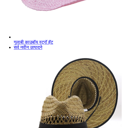
गुलाबी काउबॉय स्ट्रॉ हॅट
सर्व नवीन उत्पादने