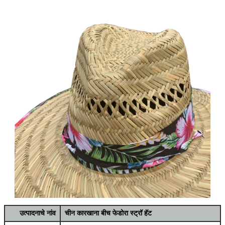
उत्पादनाचे नांव
चीन कारखाना बीच फेडोरा स्ट्रॉ हॅट