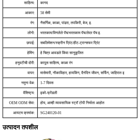
साहित्य:
कागद
आकार:
58 सेमी
रंग:
नैसर्गिक, काळा, पांढरा, तपकिरी, बेज, इ.
लोगो:
भरतकाम/विणलेले पॅच/भरतकाम पॅच/लेदर पॅच इ.
छपाई:
सबलिमेशन/स्क्रीन प्रिंट/हीट-ट्रान्सफर प्रिंट
हेमिंग:
हे चित्र आवडले किंवा सानुकूलित
हनुवटीची दोरी:
कापूस साहित्य, काळा रंग
वापर:
मासेमारी, नौकाविहार, हायकिंग, दैनंदिन जीवन, सर्फिंग, जाहिरात इ
नमुना वेळ:
1-7 दिवस
वैशिष्ट्य:
इको-फ्रेंडली
OEM ODM सेवा:
होय, आम्ही व्यावसायिक स्ट्रॉ टोपी निर्माता आहोत
आयटम क्रमांक:
SG240120-01
उत्पादन तपशील