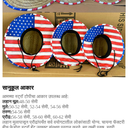
सानुकूल आकार
आमच्या स्ट्रॉ टोपीचा आकार उपलब्ध आहे:
लहान मूल:
48-50 सेमी
मुले:
50-52 सेमी, 52-54 सेमी, 54-56 सेमी
तरुण:
54-56 सेमी
प्रौढ:
56-58 सेमी, 58-60 सेमी, 60-62 सेमी
लहान मुलापासून प्रौढांपर्यंत सर्व वयोगटातील लोकांसाठी योग्य. चायना फॅक्टरी
बीच फेडोरा स्ट्रॉ हॅट उत्कृष्ट संरक्षण प्रदान करते, मग तुम्ही पुरुष, स्त्री,