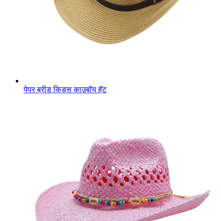
पेपर ब्रीड किड्स काउबॉय हॅट