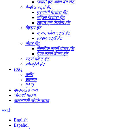
फ्लॉपी हॅट आणि बॅग सेट
फेडोरा स्ट्रॉ हॅट
पुरुषांची फेडोरा हॅट
महिला फेडोरा हॅट
लहान मुले फेडोरा हॅट
व्हिझर हॅट
क्राउनलेस स्ट्रॉ हॅट
व्हिझर स्ट्रॉ हॅट
बोटर हॅट
नैसर्गिक स्ट्रॉ बोटर हॅट
पेपर स्ट्रॉ बोटर हॅट
स्ट्रॉ बकेट हॅट
सोम्ब्रेरो हॅट
FAQ
ब्लॉग
बातम्या
FAQ
डाउनलोड करा
चौकशी पाठवा
आमच्याशी संपर्क साधा
मराठी
English
Español