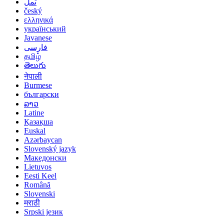
تمل
český
ελληνικά
український
Javanese
فارسی
தமிழ்
తెలుగు
नेपाली
Burmese
български
ລາວ
Latine
Қазақша
Euskal
Azərbaycan
Slovenský jazyk
Македонски
Lietuvos
Eesti Keel
Română
Slovenski
मराठी
Srpski језик