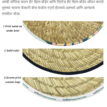
आम्ही सॉलिड कलर हॅट ब्रिम बॉर्डर आणि प्रिंटेड हॅट ब्रिम बॉर्डर ऑफर करतो.
तुमच्या चायना फॅक्टरी बीच फेडोरा स्ट्रॉ हॅटमध्ये आश्चर्य आणि आनंदाचे
तपशील जोडा.